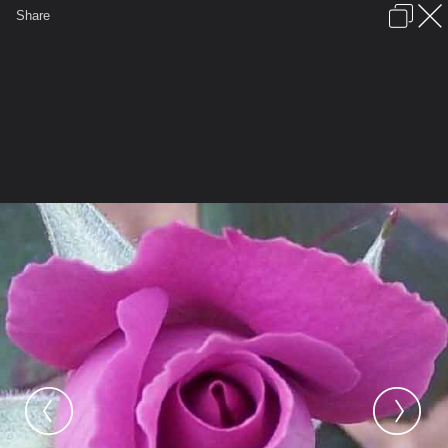
เข้าสู่ระบบหรือลงทะเบียน
Share
ภาษาไทย
ลงโฆษณา
ติดต่อเรา
ช่วยเหลือ
ชุมชนชาวพุทธ
ข้อกำหนดและกฎ
หน้าแรก
เว็บบอร์ด
มีอะไรใหม่
รูปภาพ
คอลเล็คชั่น
สถานที่
กล้อง
แท็ก
...
หน้าแรก
รูปภาพ
General
ประทีปแก้ว
ดอกไม้
รักเธอ...ประทีปแก้วสาว