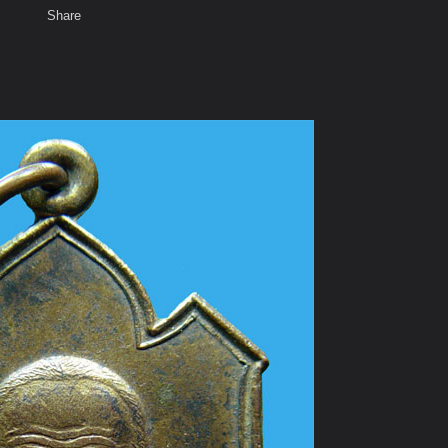
Share
เสียงธรรม
สมาชิก
ห้องสนทนา
พ
ท็ก