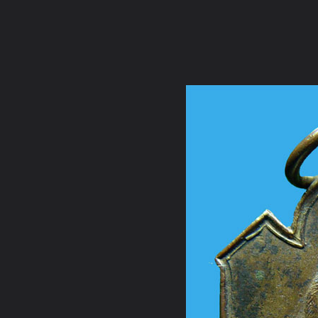
ภาษาไทย
หน้าแรก
เว็บบอร์ด
มีอะไรใหม่
วิดีโอ
รูปภา
หมวดหมู่
มีอะไรใหม่
คอลเล็คชั่น
สถานที่
กล้อง
แ
หน้าแรก
รูปภาพ
General
ohrm
สิ่งศักดิ์สิทธิ์ มงคล
รุ่นแรก