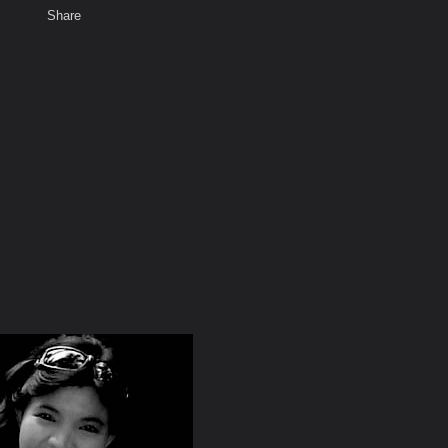
Share
เสียงธรรม
สมาชิก
ห้องสนทนา
พ
ท็ก
17