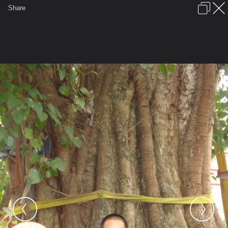
เข้าสู่ระบบหรือลงทะเบียน
Share
ภาษาไทย
ลงโฆษณา
ติดต่อเรา
ช่วยเหลือ
ชุมชนชาวพุทธ
ข้อกำหนดและกฎ
หน้าแรก
เว็บบอร์ด
มีอะไรใหม่
รูปภาพ
คอลเล็คชั่น
สถานที่
กล้อง
แท็ก
...
รูปภาพ
...
MayBuddhaBlessYou
ครูบาเจ้าหน่อแก้วฟ้า
รูปภาพครูบาเจ้าหน่อแก้วฟ้า2