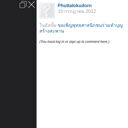
เข้าสู่ระบบหรือลงทะเบียน
Phuttalokudorn
ลงโฆษณา
ติดต่อเรา
ช่วยเหลือ
หน้าหลัก
ไปข้างบน
10 กรกฎาคม 2012
ข้อกำหนดและกฎ
ในอัลบั้ม
ขอเชิญพุทธศาสนิกชนร่วมทำบุญ
สร้างสะพาน
(You must log in or sign up to comment here.)