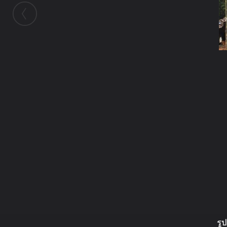
ในอัลบั้มนี้
Phuttalokudorn
ในอัลบั้ม
ขอเชิญพุทธศาสนิกชนร่วมทำบุญสร้างสะ
10 กรกฎาคม 2012
(You must log in or sign up to comment here.)
รู