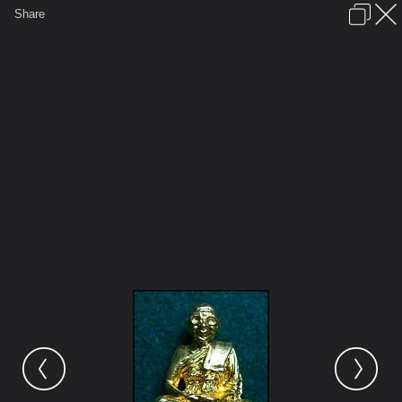
เข้าสู่ระบบหรือลงทะเบียน
Share
ภาษาไทย
ลงโฆษณา
ติดต่อเรา
ช่วยเหลือ
ชุมชนชาวพุทธ
ข้อกำหนดและกฎ
หน้าแรก
เว็บบอร์ด
มีอะไรใหม่
รูปภาพ
คอลเล็คชั่น
สถานที่
กล้อง
แท็ก
...
...
รูปภาพ
General
sean2738
รายการใช้กำลังใจ
รูปหล่อ รุ่น 2(25,000บาท)