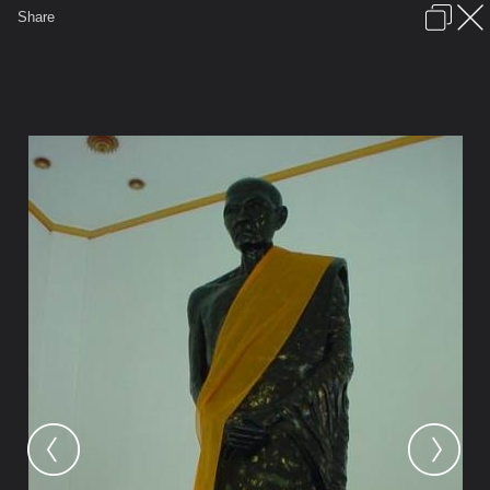
เข้าสู่ระบบหรือลงทะเบียน
Share
ภาษาไทย
ลงโฆษณา
ติดต่อเรา
ช่วยเหลือ
ชุมชนชาวพุทธ
ข้อกำหนดและกฎ
หน้าแรก
เว็บบอร์ด
มีอะไรใหม่
รูปภาพ
คอลเล็คชั่น
สถานที่
กล้อง
แท็ก
...
รูปภาพ
...
slamb
หลวงปู่เสาร์ กันตสีโล หลวงปู่มั่น ภ
รูปั้นเหมือนหลวงปู่มั่น ที่ถํ่าสาริกา