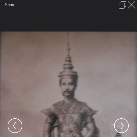
เข้าสู่ระบบหรือลงทะเบียน
Share
ภาษาไทย
ลงโฆษณา
ติดต่อเรา
ช่วยเหลือ
ชุมชนชาวพุทธ
ข้อกำหนดและกฎ
หน้าแรก
เว็บบอร์ด
มีอะไรใหม่
รูปภาพ
คอลเล็คชั่น
สถานที่
กล้อง
แท็ก
...
หน้าแรก
รูปภาพ
General
nu_wa
รูปครูบาอาจารย์
ร.5