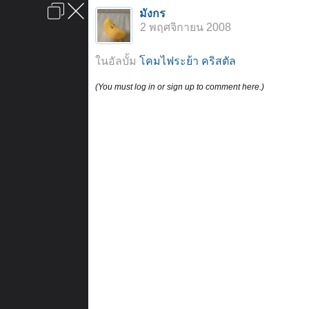
เข้าสู่ระบบหรือลงทะเบียน
มังกร
ลงโฆษณา
ติดต่อเรา
ช่วยเหลือ
หน้าหลัก
ไปข้างบน
2 พฤศจิกายน 2008
ข้อกำหนดและกฎ
ในอัลบั้ม
โคมไฟระย้า คริสตัล
(You must log in or sign up to comment here.)