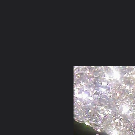
ภาษาไทย
หน้าแรก
เว็บบอร์ด
มีอะไรใหม่
วิดีโอ
รูปภา
คอลเล็คชั่น
สถานที่
กล้อง
แท็ก
...
หน้าแรก
รูปภาพ
General
มังกร
โคมไฟระย้า คริสตัล
ลองดูราคาเต็ม และราคาที่ลดมา 30% นะ