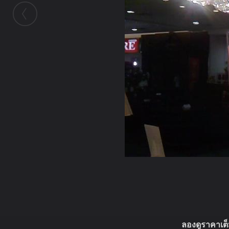
ในอัลบั้มนี้
ลองดูราคาเต