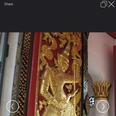
เข้าสู่ระบบหรือลงทะเบียน
Share
ภาษาไทย
ลงโฆษณา
ติดต่อเรา
ช่วยเหลือ
ชุมชนชาวพุทธ
ข้อกำหนดและกฎ
หน้าแรก
เว็บบอร์ด
มีอะไรใหม่
รูปภาพ
คอลเล็คชั่น
สถานที่
กล้อง
แท็ก
...
หน้าแรก
รูปภาพ
General
piakgear24
กิจกรรมที่วัด
วัดบวร วัดเบญ 013