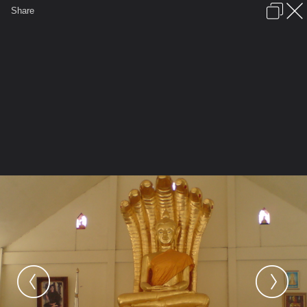
เข้าสู่ระบบหรือลงทะเบียน
Share
ภาษาไทย
ลงโฆษณา
ติดต่อเรา
ช่วยเหลือ
ชุมชนชาวพุทธ
ข้อกำหนดและกฎ
หน้าแรก
เว็บบอร์ด
มีอะไรใหม่
รูปภาพ
คอลเล็คชั่น
สถานที่
กล้อง
แท็ก
...
รูปภาพ
...
ทริปร่วมบุญถวายผ้าป่าสร้างยอดฉัตร
วัดหลวงปู่สอ ถ้าจำไม่ผิด