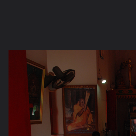
ภาษาไทย
หน้าแรก
เว็บบอร์ด
มีอะไรใหม่
วิดีโอ
รูปภา
หมวดหมู่
มีอะไรใหม่
คอลเล็คชั่น
สถานที่
กล้อง
แ
หน้าแรก
รูปภาพ
General
ญ.ผู้หญิง
ทริปธรรมทัศนาจร (๕
วัดเขาถ้ำบุนนาค1