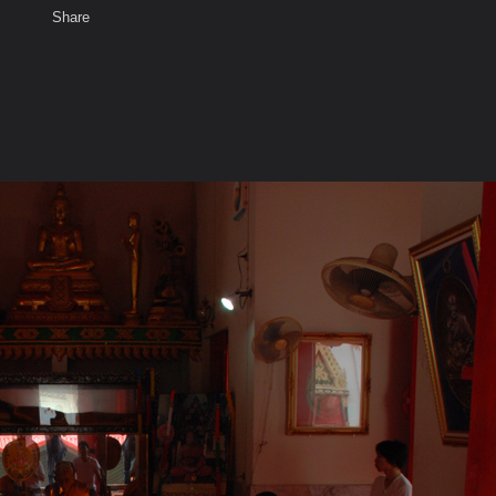
Share
เสียงธรรม
สมาชิก
ห้องสนทนา
พ
ท็ก
) ย้อนรอยเมืองปากน้ำโพ