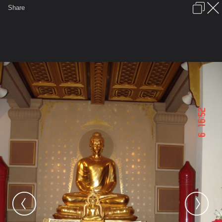
เข้าสู่ระบบหรือลงทะเบียน
Share
ภาษาไทย
ลงโฆษณา
ติดต่อเรา
ช่วยเหลือ
ชุมชนชาวพุทธ
ข้อกำหนดและกฎ
หน้าแรก
เว็บบอร์ด
มีอะไรใหม่
รูปภาพ
คอลเล็คชั่น
สถานที่
กล้อง
แท็ก
...
รูปภาพ
...
wichaiyut
วัดโพธิคุณ อ.แม่สอด จ.ตาก
วัดโพธิคุณ