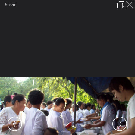
เข้าสู่ระบบหรือลงทะเบียน
Share
ภาษาไทย
ลงโฆษณา
ติดต่อเรา
ช่วยเหลือ
ชุมชนชาวพุทธ
ข้อกำหนดและกฎ
หน้าแรก
เว็บบอร์ด
มีอะไรใหม่
รูปภาพ
คอลเล็คชั่น
สถานที่
กล้อง
แท็ก
...
หน้าแรก
รูปภาพ
General
ติงติง
วันเกิดหลวงปู่ ๕๕
วันเกิดหลวงปู่ 55 240