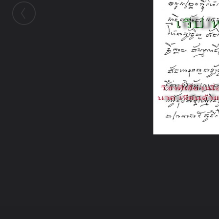
ในอัลบั้มนี้
Anupap9