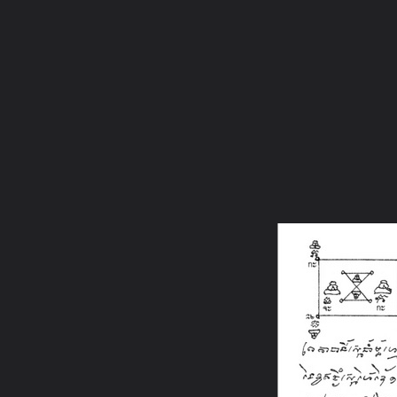
ภาษาไทย
หน้าแรก
เว็บบอร์ด
มีอะไรใหม่
วิดีโอ
รูปภา
หมวดหมู่
มีอะไรใหม่
คอลเล็คชั่น
สถานที่
กล้อง
แ
หน้าแรก
รูปภาพ
General
Anupap9
ตั้ม กับปู่
วิชา