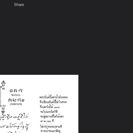
Share
เสียงธรรม
สมาชิก
ห้องสนทนา
พ
ท็ก