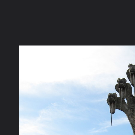
ภาษาไทย
หน้าแรก
เว็บบอร์ด
มีอะไรใหม่
วิดีโอ
รูปภา
หมวดหมู่
มีอะไรใหม่
คอลเล็คชั่น
สถานที่
กล้อง
แ
หน้าแรก
รูปภาพ
General
ตันติปาละ
เดินทางไปให้ไกลสุด
ศาลาแก้วกู่