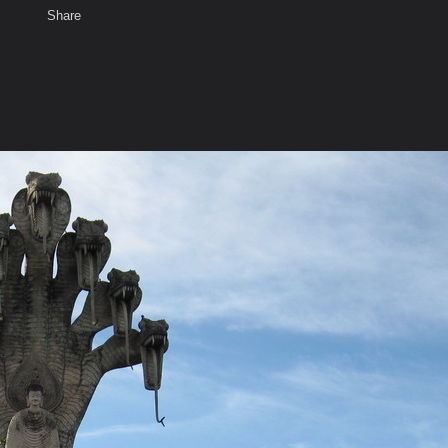
Share
เสียงธรรม
สมาชิก
ห้องสนทนา
พ
ท็ก
ใจฝัน