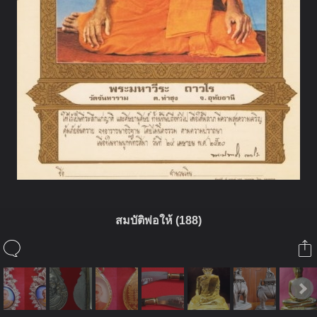
สมบัติพ่อให้ (188)
ในอัลบั้มนี้