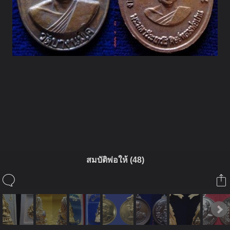
ในอัลบั้มนี้
gatsby_ut
สมบัติพ่อให้ (48)
ในอัลบั้ม
สมบัติพ่อให้ ๐๐๑ - ๑๐๐
9 มิถุนายน 2011
(You must log in or sign up to comment here.)