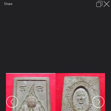
เข้าสู่ระบบหรือลงทะเบียน
Share
ภาษาไทย
ลงโฆษณา
ติดต่อเรา
ช่วยเหลือ
ชุมชนชาวพุทธ
ข้อกำหนดและกฎ
หน้าแรก
เว็บบอร์ด
มีอะไรใหม่
รูปภาพ
คอลเล็คชั่น
สถานที่
กล้อง
แท็ก
...
รูปภาพ
...
อริยบุตร
สมบัติพ่อให้ ๐๐๑ - ๑๐๐
สมบัติพ่อให้ (51)