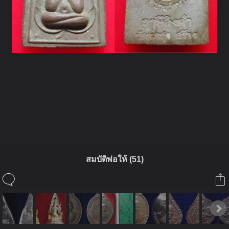
ในอัลบั้มนี้
gatsby_ut
สมบัติพ่อให้ (51)
ในอัลบั้ม
สมบัติพ่อให้ ๐๐๑ - ๑๐๐
9 มิถุนายน 2011
(You must log in or sign up to comment here.)