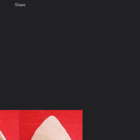
Share
เสียงธรรม
สมาชิก
ห้องสนทนา
พ
ท็ก
๐๐