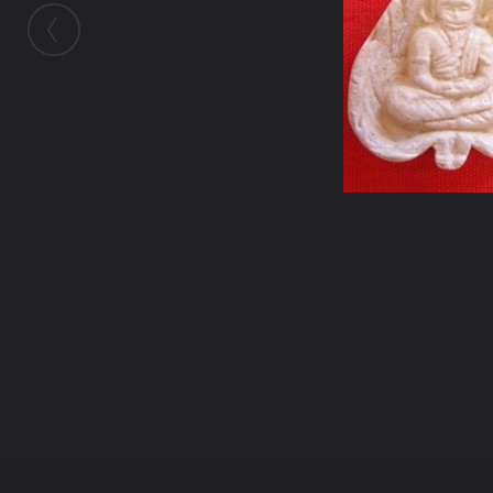
ในอัลบั้มนี้
gatsby_ut
ในอัลบั้ม
สมบัติพ่อให้ ๐๐๑ - ๑๐๐
9 มิถุนายน 2011
(You must log in or sign up to comment here.)