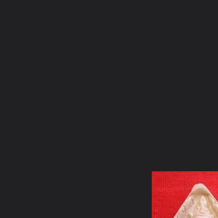
ภาษาไทย
หน้าแรก
เว็บบอร์ด
มีอะไรใหม่
วิดีโอ
รูปภา
หมวดหมู่
มีอะไรใหม่
คอลเล็คชั่น
สถานที่
กล้อง
แ
หน้าแรก
รูปภาพ
General
อริยบุตร
สมบัติพ่อให้ ๐๐๑ - ๑
สมบัติพ่อให้ (66)