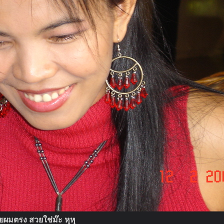
ยผมตรง สวยใช่ม๊ะ หุหุ