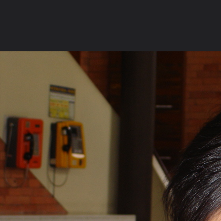
ภาษาไทย
หน้าแรก
เว็บบอร์ด
มีอะไรใหม่
วิดีโอ
รูปภา
หมวดหมู่
มีอะไรใหม่
คอลเล็คชั่น
สถานที่
กล้อง
แ
หน้าแรก
รูปภาพ
General
cinderella2517
Cinderella25
สมัยผมตรง สวยใช่ม๊ะ หุหุ