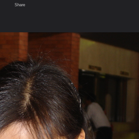
Share
เสียงธรรม
สมาชิก
ห้องสนทนา
พ
ท็ก
17