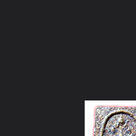
ภาษาไทย
หน้าแรก
เว็บบอร์ด
มีอะไรใหม่
วิดีโอ
รูปภา
หมวดหมู่
มีอะไรใหม่
คอลเล็คชั่น
สถานที่
กล้อง
แ
หน้าแรก
รูปภาพ
General
คนกำแพง
หลวงปู่เครื่อง สุภ
สมเด็จนาคปรก 07 หลวงปู่เครื่อง สุภทฺโท