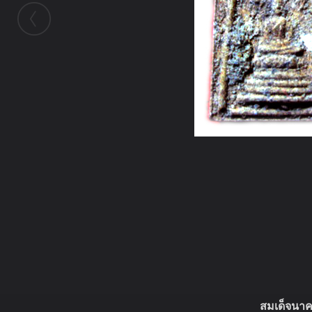
ในอัลบั้มนี้
นายสุเมธี
ในอัลบั้ม
หลวงปู่เครื่อง สุภทฺโท เทพเจ้าแดนดอกลำ
22 พฤศจิกายน 2010
(You must log in or sign up to comment here.)
สมเด็จนาคป