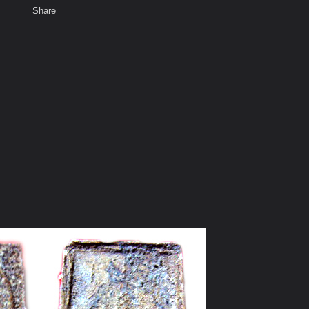
Share
เสียงธรรม
สมาชิก
ห้องสนทนา
พ
ท็ก
ทฺโท เทพเจ้าแดนดอกลำดวน