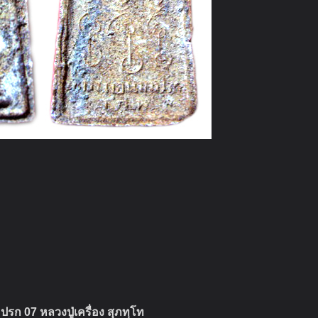
ดวน
รก 07 หลวงปู่เครื่อง สุภทฺโท