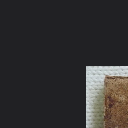
ภาษาไทย
หน้าแรก
เว็บบอร์ด
มีอะไรใหม่
วิดีโอ
รูปภา
หมวดหมู่
มีอะไรใหม่
คอลเล็คชั่น
สถานที่
กล้อง
แ
หน้าแรก
รูปภาพ
General
นะจักรวาล
รูปพระเครื่อง4
สมเด็จรุ่นพิเศษหลัง