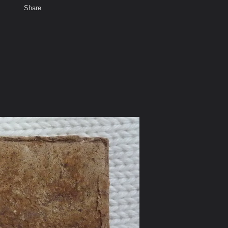
Share
เสียงธรรม
สมาชิก
ห้องสนทนา
พ
ท็ก