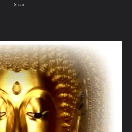
Share
เสียงธรรม
สมาชิก
ห้องสนทนา
พ
ท็ก