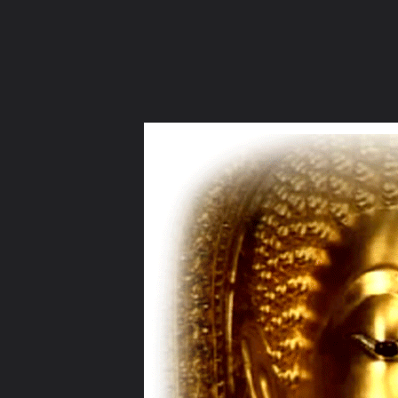
ภาษาไทย
หน้าแรก
เว็บบอร์ด
มีอะไรใหม่
วิดีโอ
รูปภา
หมวดหมู่
มีอะไรใหม่
คอลเล็คชั่น
สถานที่
กล้อง
แ
หน้าแรก
รูปภาพ
General
sonthya
etc
สมเด็จองค์ปฐม 2