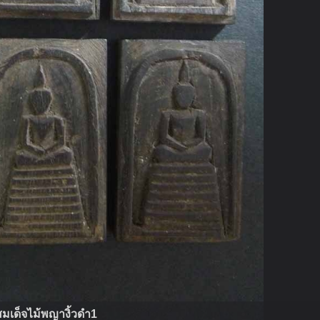
สมเด็จไม้พญางิ้วดำ1