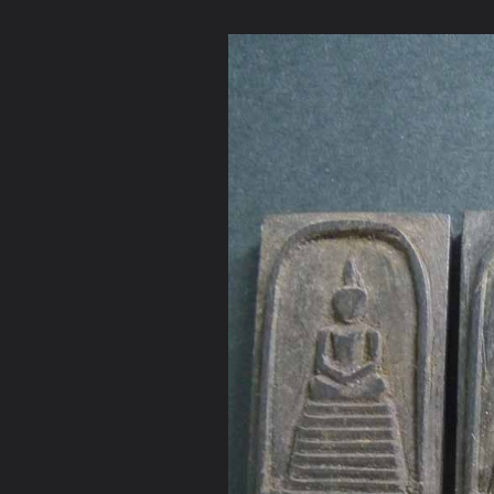
ภาษาไทย
หน้าแรก
เว็บบอร์ด
มีอะไรใหม่
วิดีโอ
รูปภา
หมวดหมู่
มีอะไรใหม่
คอลเล็คชั่น
สถานที่
กล้อง
แ
หน้าแรก
รูปภาพ
General
Magicbunny
วัตถุมงคลหลวงปู่
สมเด็จไม้พญางิ้วดำ1