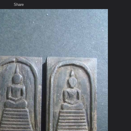
Share
เสียงธรรม
สมาชิก
ห้องสนทนา
พ
ท็ก
หมุน