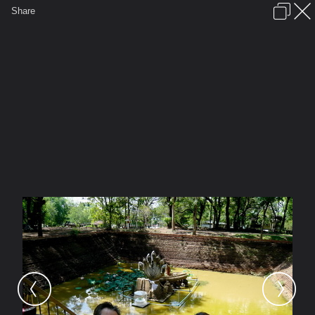
เข้าสู่ระบบหรือลงทะเบียน
Share
ภาษาไทย
ลงโฆษณา
ติดต่อเรา
ช่วยเหลือ
ชุมชนชาวพุทธ
ข้อกำหนดและกฎ
หน้าแรก
เว็บบอร์ด
มีอะไรใหม่
รูปภาพ
คอลเล็คชั่น
สถานที่
กล้อง
แท็ก
...
หน้าแรก
รูปภาพ
General
pppiak
บุญ บุญ บุญ
สระมุจรินทร์ resize resize resize