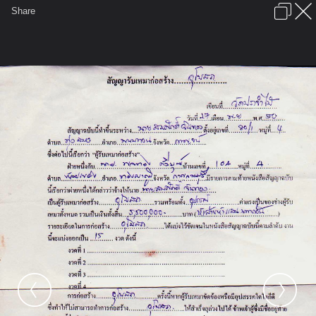
เข้าสู่ระบบหรือลงทะเบียน
Share
ภาษาไทย
ลงโฆษณา
ติดต่อเรา
ช่วยเหลือ
ชุมชนชาวพุทธ
ข้อกำหนดและกฎ
หน้าแรก
เว็บบอร์ด
มีอะไรใหม่
รูปภาพ
คอลเล็คชั่น
สถานที่
กล้อง
แท็ก
...
...
รูปภาพ
General
prajummai
รูปวัดประจำไม้
สัญญาว่าจ้าง