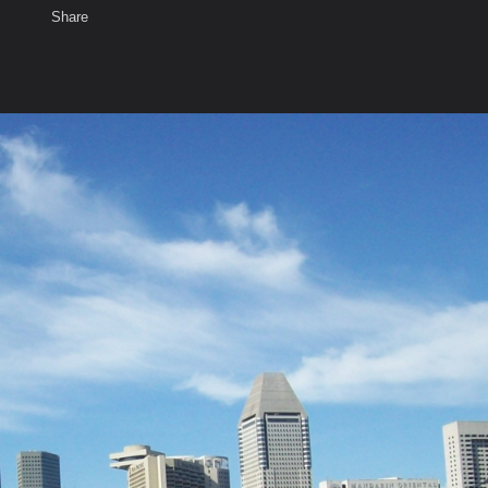
Share
เสียงธรรม
สมาชิก
ห้องสนทนา
พ
ท็ก