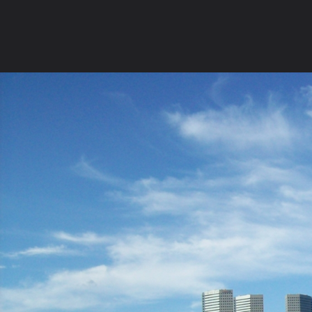
ภาษาไทย
หน้าแรก
เว็บบอร์ด
มีอะไรใหม่
วิดีโอ
รูปภา
หมวดหมู่
มีอะไรใหม่
คอลเล็คชั่น
สถานที่
กล้อง
แ
หน้าแรก
รูปภาพ
General
ติงติง
สิงคโปร์
สิงคโปรค์ วัดถ้ำ 335