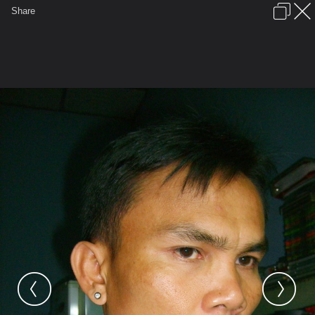
เข้าสู่ระบบหรือลงทะเบียน
Share
ภาษาไทย
ลงโฆษณา
ติดต่อเรา
ช่วยเหลือ
ชุมชนชาวพุทธ
ข้อกำหนดและกฎ
หน้าแรก
เว็บบอร์ด
มีอะไรใหม่
รูปภาพ
คอลเล็คชั่น
สถานที่
กล้อง
แท็ก
...
หน้าแรก
รูปภาพ
General
หมีภู
ภาพส่วนตัว2
หมีภู (3)