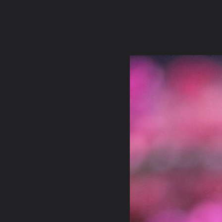
ภาษาไทย
หน้าแรก
เว็บบอร์ด
มีอะไรใหม่
วิดีโอ
รูปภา
หมวดหมู่
มีอะไรใหม่
คอลเล็คชั่น
สถานที่
กล้อง
แ
หน้าแรก
รูปภาพ
General
karnjanikarn
*รัก..สงบ(พบ)สุข
หยุดได้..ใจ..เป็นสุข