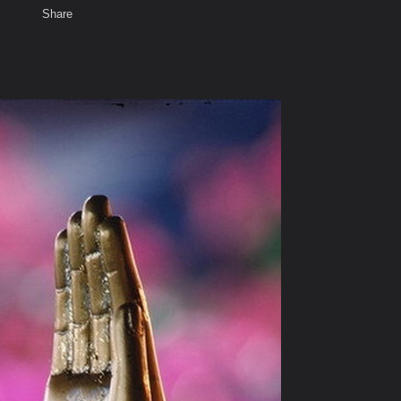
Share
เสียงธรรม
สมาชิก
ห้องสนทนา
พ
ท็ก