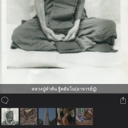
หลวงปู่คำตัน ฐิตธัมโม(อาจารย์ปู่)