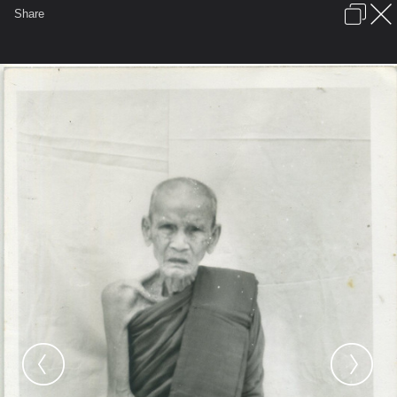
เข้าสู่ระบบหรือลงทะเบียน
Share
ภาษาไทย
ลงโฆษณา
ติดต่อเรา
ช่วยเหลือ
ชุมชนชาวพุทธ
ข้อกำหนดและกฎ
หน้าแรก
เว็บบอร์ด
มีอะไรใหม่
รูปภาพ
คอลเล็คชั่น
สถานที่
กล้อง
แท็ก
...
รูปภาพ
...
วัดป่าดานศรีสำราญ (หลวงปู่คำตัน)
หลวงปู่คำตัน ฐิตธัมโม(อาจารย์ปู่)