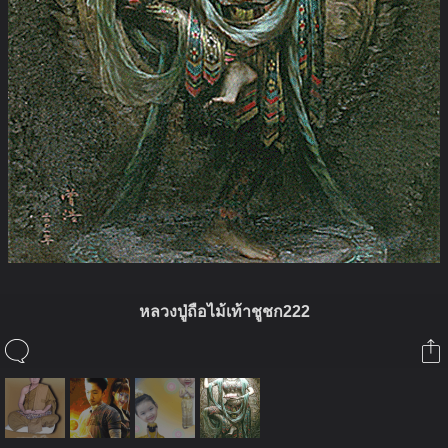
หลวงปู่ถือไม้เท้าชูชก222
ในอัลบั้มนี้