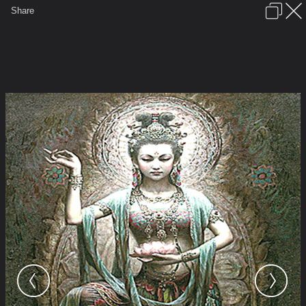
เข้าสู่ระบบหรือลงทะเบียน
Share
ภาษาไทย
ลงโฆษณา
ติดต่อเรา
ช่วยเหลือ
ชุมชนชาวพุทธ
ข้อกำหนดและกฎ
หน้าแรก
เว็บบอร์ด
มีอะไรใหม่
รูปภาพ
คอลเล็คชั่น
สถานที่
กล้อง
แท็ก
...
หน้าแรก
รูปภาพ
General
บุษกร19
หลวงปู่คำเป็ง
หลวงปู่ถือไม้เท้าชูชก222