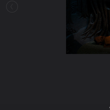
ในอัลบั้มนี้
ศิษย์หลวงตา
ในอัลบั้ม
หลวงปู่มั่น
4 มีนาคม 2009
(You must log in or sign up to comment
here.)