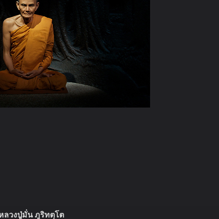
หลวงปู่มั่น ภูริทตฺโต