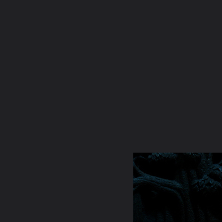
ภาษาไทย
หน้าแรก
เว็บบอร์ด
มีอะไรใหม่
วิดีโอ
รูปภา
หมวดหมู่
มีอะไรใหม่
คอลเล็คชั่น
ห้องสนทนา
สถานที่
กล้อง
แท็ก
หน้าแรก
รูปภาพ
General
ศิษย์หลวงตา
หลวงปู่มั่น
หลวงปู่มั่น ภูริทตฺโต