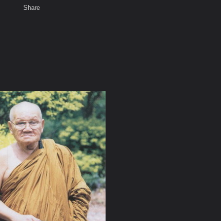
Share
เสียงธรรม
สมาชิก
ห้องสนทนา
พ
ท็ก