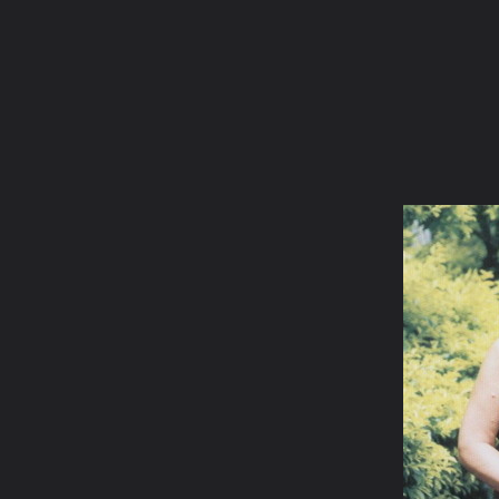
ภาษาไทย
หน้าแรก
เว็บบอร์ด
มีอะไรใหม่
วิดีโอ
รูปภา
หมวดหมู่
มีอะไรใหม่
คอลเล็คชั่น
สถานที่
กล้อง
แ
หน้าแรก
รูปภาพ
General
cmhadtong
สุปฏิปันโน
หลวงปู่หลวง