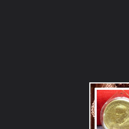
ภาษาไทย
หน้าแรก
เว็บบอร์ด
มีอะไรใหม่
วิดีโอ
รูปภา
หมวดหมู่
มีอะไรใหม่
คอลเล็คชั่น
สถานที่
กล้อง
แ
หน้าแรก
รูปภาพ
General
รักปู่
หลวงปู่ทองพูน
หลวงปู่อยู่