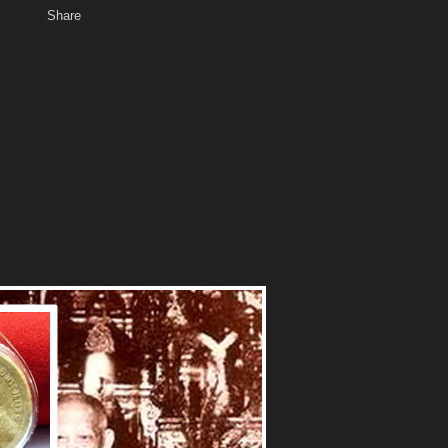
Share
เสียงธรรม
สมาชิก
ห้องสนทนา
พ
ท็ก