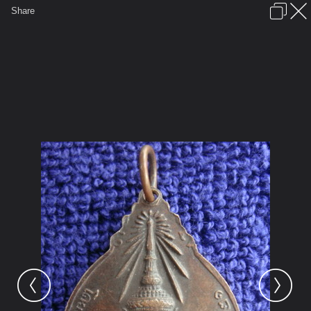
เข้าสู่ระบบหรือลงทะเบียน
Share
ภาษาไทย
ลงโฆษณา
ติดต่อเรา
ช่วยเหลือ
ชุมชนชาวพุทธ
ข้อกำหนดและกฎ
หน้าแรก
เว็บบอร์ด
มีอะไรใหม่
รูปภาพ
คอลเล็คชั่น
สถานที่
กล้อง
แท็ก
...
รูปภาพ
...
ลุงชาลี
พระเครื่องภาคเหนือ อีสาน
หลวงปู่แหวน