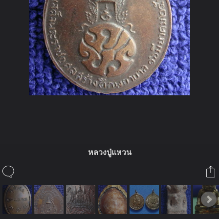
ในอัลบั้มนี้
หลวงปู่แหวน
ลุงชาลี
ในอัลบั้ม
พระเครื่องภาคเหนือ อีสาน