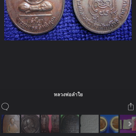
ในอัลบั้มนี้
ลุงชาลี
หลวงพ่อลำใย
ในอัลบั้ม
พระเครื่องชุด กรุงเทพฯภาคกลาง
28 สิงหาคม 2009
(You must log in or sign up to comment here.)