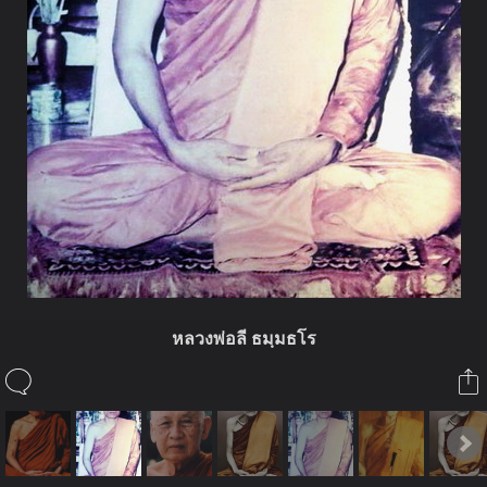
หลวงพ่อลี ธมฺมธโร