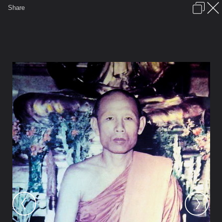
เข้าสู่ระบบหรือลงทะเบียน
Share
ภาษาไทย
ลงโฆษณา
ติดต่อเรา
ช่วยเหลือ
ชุมชนชาวพุทธ
ข้อกำหนดและกฎ
หน้าแรก
เว็บบอร์ด
มีอะไรใหม่
รูปภาพ
คอลเล็คชั่น
สถานที่
กล้อง
แท็ก
...
รูปภาพ
...
พันธุ์ไลท์
บุพพาจารย์แห่งภาวนาวิปัสสนากรรมฐาน
หลวงพ่อลี ธมฺมธโร