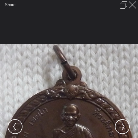
เข้าสู่ระบบหรือลงทะเบียน
Share
ภาษาไทย
ลงโฆษณา
ติดต่อเรา
ช่วยเหลือ
ชุมชนชาวพุทธ
ข้อกำหนดและกฎ
หน้าแรก
เว็บบอร์ด
มีอะไรใหม่
รูปภาพ
คอลเล็คชั่น
สถานที่
กล้อง
แท็ก
...
หน้าแรก
รูปภาพ
General
นะจักรวาล
พระเครื่อง2
หลวงพ่อเกษมหน้า2