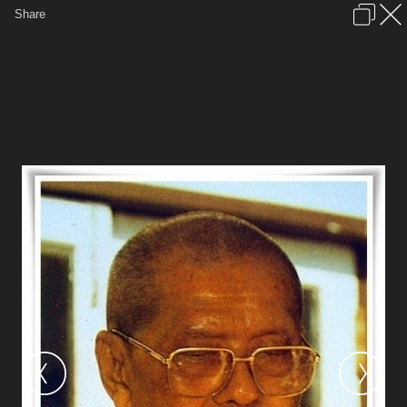
เข้าสู่ระบบหรือลงทะเบียน
Share
ภาษาไทย
ลงโฆษณา
ติดต่อเรา
ช่วยเหลือ
ชุมชนชาวพุทธ
ข้อกำหนดและกฎ
หน้าแรก
เว็บบอร์ด
มีอะไรใหม่
รูปภาพ
คอลเล็คชั่น
สถานที่
กล้อง
แท็ก
...
รูปภาพ
...
อริยบุตร
พระราชพรหมยาน ๑๐๑ - ๒๐๐
หลวงพ่อ (118)