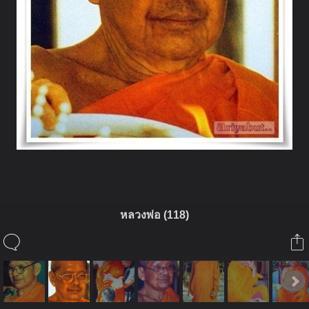
หลวงพ่อ (118)
ในอัลบั้มนี้
gatsby_ut