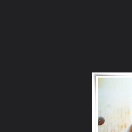
ภาษาไทย
หน้าแรก
เว็บบอร์ด
มีอะไรใหม่
วิดีโอ
รูปภา
หมวดหมู่
มีอะไรใหม่
คอลเล็คชั่น
สถานที่
กล้อง
แ
หน้าแรก
รูปภาพ
General
อริยบุตร
พระราชพรหมยาน ๑๐
หลวงพ่อ (127)