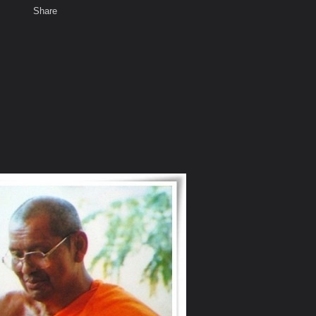
Share
เสียงธรรม
สมาชิก
ห้องสนทนา
พ
ท็ก
๑ - ๒๐๐