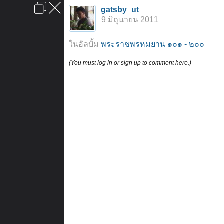
เข้าสู่ระบบหรือลงทะเบียน
gatsby_ut
ลงโฆษณา
ติดต่อเรา
ช่วยเหลือ
หน้าหลัก
ไปข้างบน
9 มิถุนายน 2011
ข้อกำหนดและกฎ
ในอัลบั้ม
พระราชพรหมยาน ๑๐๑ - ๒๐๐
(You must log in or sign up to comment here.)