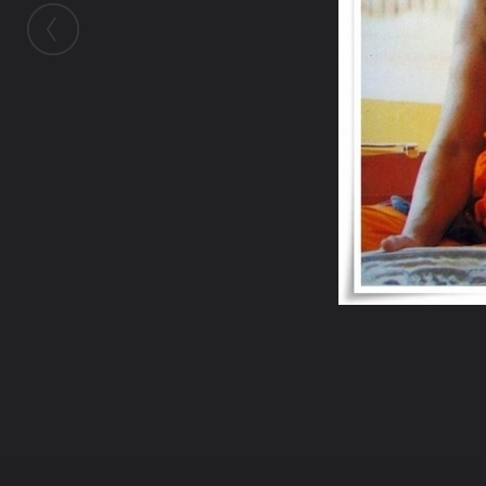
ในอัลบั้มนี้
gatsby_ut