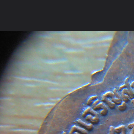
ภาษาไทย
หน้าแรก
เว็บบอร์ด
มีอะไรใหม่
วิดีโอ
รูปภา
หมวดหมู่
มีอะไรใหม่
คอลเล็คชั่น
สถานที่
กล้อง
แ
หน้าแรก
รูปภาพ
General
ปากสมุทร
พระเครื่องของ เด็ก
หลังพ่อโต 2495