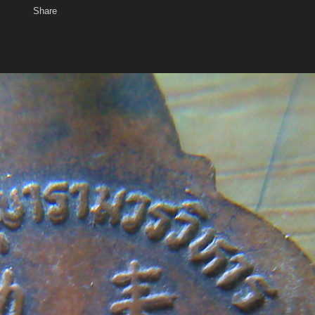
Share
เสียงธรรม
สมาชิก
ห้องสนทนา
พ
ท็ก
ปากสมุทร