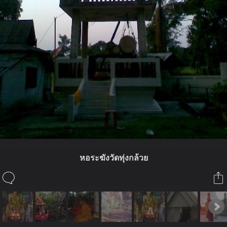
หอระฆังวัดทุ่งกล้วย
ในอัลบั้มนี้