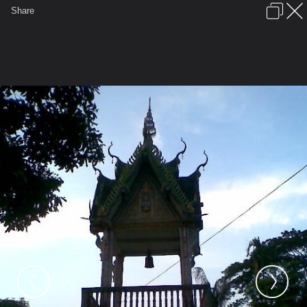
เข้าสู่ระบบหรือลงทะเบียน
Share
ภาษาไทย
ลงโฆษณา
ติดต่อเรา
ช่วยเหลือ
ชุมชนชาวพุทธ
ข้อกำหนดและกฎ
หน้าแรก
เว็บบอร์ด
มีอะไรใหม่
รูปภาพ
คอลเล็คชั่น
สถานที่
กล้อง
แท็ก
...
หน้าแรก
รูปภาพ
General
เณรอาร์ม
วัดทุ่งกล้วย
หอระฆังวัดทุ่งกล้วย