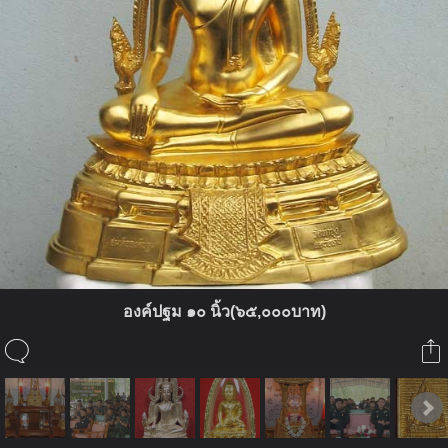
องค์ปฐม ๑๐ นิ้ว(๖๕,๐๐๐บาท)