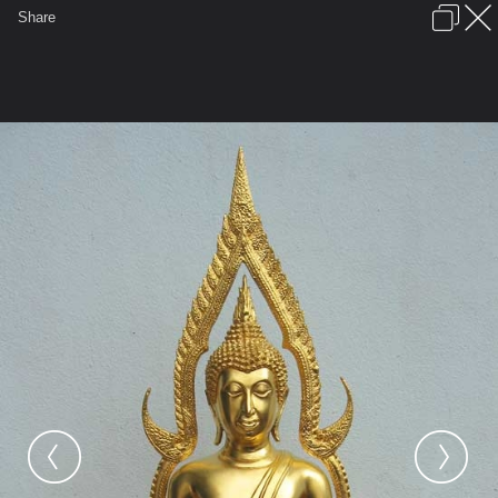
เข้าสู่ระบบหรือลงทะเบียน
Share
ภาษาไทย
ลงโฆษณา
ติดต่อเรา
ช่วยเหลือ
ชุมชนชาวพุทธ
ข้อกำหนดและกฎ
หน้าแรก
เว็บบอร์ด
มีอะไรใหม่
รูปภาพ
คอลเล็คชั่น
สถานที่
กล้อง
แท็ก
...
...
รูปภาพ
General
sean2738
รายการใช้กำลังใจ
องค์ปฐม ๑๐ นิ้ว(๖๕,๐๐๐บาท)