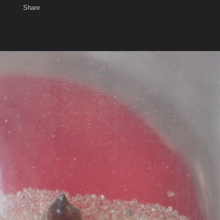
Share
เสียงธรรม
สมาชิก
ห้องสนทนา
พ
ท็ก