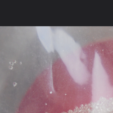
ภาษาไทย
หน้าแรก
เว็บบอร์ด
มีอะไรใหม่
วิดีโอ
รูปภา
หมวดหมู่
มีอะไรใหม่
คอลเล็คชั่น
สถานที่
กล้อง
แ
หน้าแรก
รูปภาพ
General
kasinthara
รูป
อังคารหลวงตามหาบัว (1)