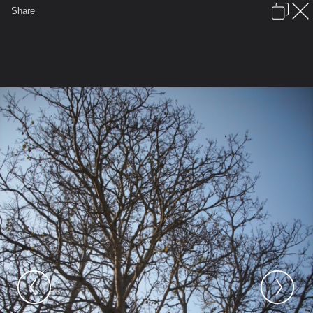
เข้าสู่ระบบหรือลงทะเบียน
Share
ภาษาไทย
ลงโฆษณา
ติดต่อเรา
ช่วยเหลือ
ชุมชนชาวพุทธ
ข้อกำหนดและกฎ
หน้าแรก
เว็บบอร์ด
มีอะไรใหม่
รูปภาพ
คอลเล็คชั่น
สถานที่
กล้อง
แท็ก
...
หน้าแรก
รูปภาพ
General
wvichakorn
อินเดีย
อานันทโพธิ์ ที่เชตวัน