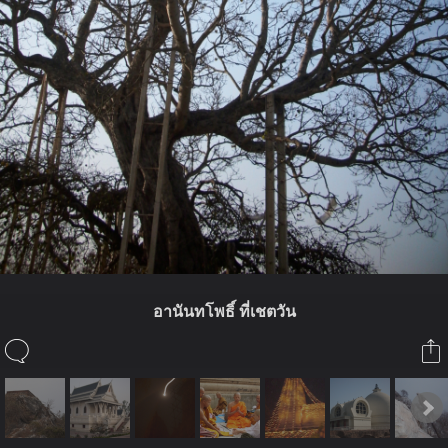
อานันทโพธิ์ ที่เชตวัน
ในอัลบั้มนี้