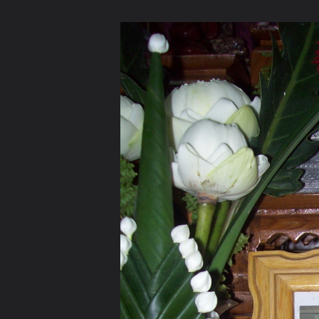
ภาษาไทย
หน้าแรก
เว็บบอร์ด
มีอะไรใหม่
วิดีโอ
รูปภา
หมวดหมู่
มีอะไรใหม่
คอลเล็คชั่น
สถานที่
กล้อง
แ
หน้าแรก
รูปภาพ
General
ติงติง
ห้องพระ
เจ้าปู53+ห้องพระ 081