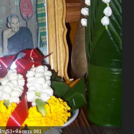
จ้าปู53+ห้องพระ 081