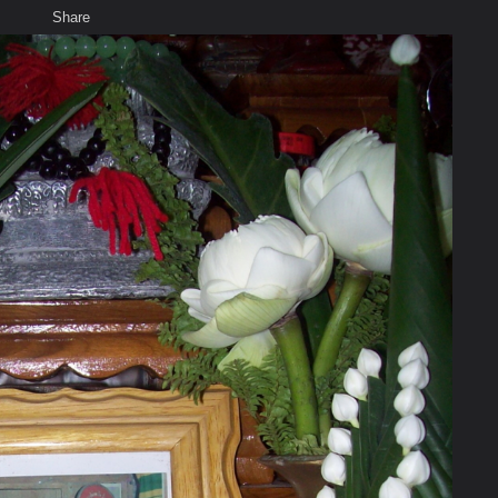
Share
เสียงธรรม
สมาชิก
ห้องสนทนา
พ
ท็ก