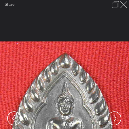
เข้าสู่ระบบหรือลงทะเบียน
Share
ภาษาไทย
ลงโฆษณา
ติดต่อเรา
ช่วยเหลือ
ชุมชนชาวพุทธ
ข้อกำหนดและกฎ
หน้าแรก
เว็บบอร์ด
มีอะไรใหม่
รูปภาพ
คอลเล็คชั่น
สถานที่
กล้อง
แท็ก
...
หน้าแรก
รูปภาพ
General
บลูสตาร์
ยินดีครับ
เจ้าสัว วัลกัลยาณมิตร ปี2533