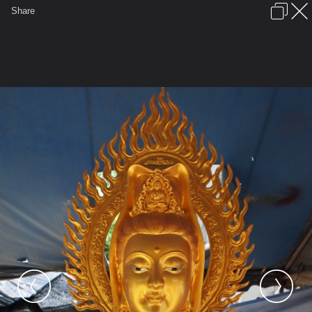
เข้าสู่ระบบหรือลงทะเบียน
Share
ภาษาไทย
ลงโฆษณา
ติดต่อเรา
ช่วยเหลือ
ชุมชนชาวพุทธ
ข้อกำหนดและกฎ
หน้าแรก
เว็บบอร์ด
มีอะไรใหม่
รูปภาพ
คอลเล็คชั่น
สถานที่
กล้อง
แท็ก
...
หน้าแรก
รูปภาพ
General
promwijitr
ผลงาน
เจ้าแม่กวนอิม