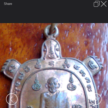
เข้าสู่ระบบหรือลงทะเบียน
Share
ภาษาไทย
ลงโฆษณา
ติดต่อเรา
ช่วยเหลือ
ชุมชนชาวพุทธ
ข้อกำหนดและกฎ
หน้าแรก
เว็บบอร์ด
มีอะไรใหม่
วิดีโอ
รูปภาพ
หมวดหมู่
มีอะไรใหม่
คอลเล็คชั่น
สถานที่
กล้อง
แ
...
รูปภาพ
General
Mr.Ex
พระเครื่องหลวงพ่อทรง ฉันทโสภี 
เต่าปี45 โค๊ด ท