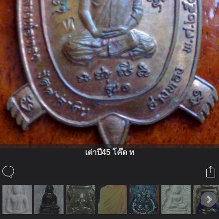
เต่าปี45 โค๊ด ท